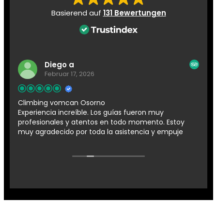
Basierend auf
131 Bewertungen
Diego a
Februar 17, 2026
Climbing vomcan Osorno
Experiencia increíble. Los guías fueron muy
profesionales y atentos en todo momento. Estoy
muy agradecido por toda la asistencia y empuje
del guia durante el ascenso, lo que hizo que nos
tocara una hermosa cumbre, despejada y vacía.
Esta fue mi primera experiencia y definitivamente
quedé con ganas de mas!