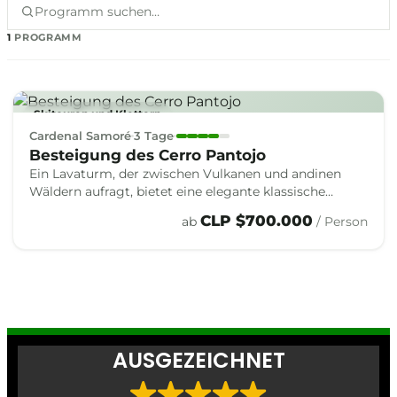
1
PROGRAMM
Skitouren und Klettern
Cardenal Samoré
3 Tage
Besteigung des Cerro Pantojo
Ein Lavaturm, der zwischen Vulkanen und andinen
Wäldern aufragt, bietet eine elegante klassische
Kletterei in den Bergen Südchiles.
CLP $700.000
ab
/ Person
AUSGEZEICHNET