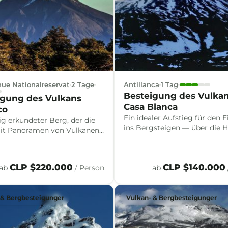
hue Nationalreservat
2 Tage
Antillanca
1 Tag
Besteigung des Vulka
igung des Vulkans
Casa Blanca
co
Ein idealer Aufstieg für den E
ig erkundeter Berg, der die
ins Bergsteigen — über die 
t Panoramen von Vulkanen,
des Vulkans Casa Blanca, zw
jorden und Nordpatagonien
Schnee, Wäldern und weiten 
 — ein Aufstieg zum
auf die Vulkane und Seen des
n an einem oder zwei Tagen.
CLP $220.000
CLP $140.000
ab
/ Person
ab
Puyehue-Nationalparks.
 & Bergbesteigunger
Vulkan- & Bergbesteigunger