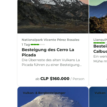
Nationalpark Vicente Pérez Rosales
Llanqui
1 Tag
Beste
Besteigung des Cerro La
Calbu
Picada
Ein wen
Die Überreste des alten Vulkans La
Mühe mi
Picada führen zu einer Besteigung
Seen, F
durch das vulkanische Gelände des
belohnt
Nationalparks Vicente Pérez Rosales,
Genieße
CLP $160.000
ab
/ Person
mit weiten Blicken auf den Vulkan
Osorno und die Anden.
Vulkan- & Bergbesteigunger
Vulkan-