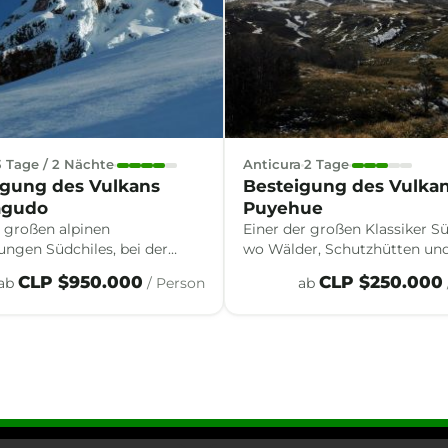
3 Tage / 2 Nächte
Anticura
2 Tage
igung des Vulkans
Besteigung des Vulka
agudo
Puyehue
r großen alpinen
Einer der großen Klassiker Sü
ungen Südchiles, bei der
wo Wälder, Schutzhütten un
chnee, Eis und Technik
jüngsten Eruptionen geprägt
CLP $950.000
CLP $250.000
ab
/ Person
ab
enkommen, um den
Landschaften den Aufstieg z
en Gipfel des Puntiagudo zu
der markantesten Gipfel der
n.
Bergkette begleiten.