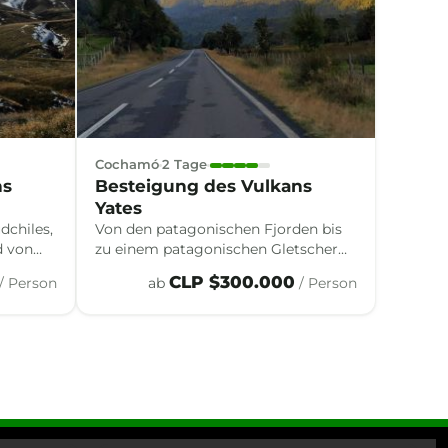
Cochamó
2 Tage
ns
Besteigung des Vulkans
Yates
dchiles,
Von den patagonischen Fjorden bis
d von
zu einem patagonischen Gletscher
e
durchquert dieser Aufstieg auf den
CLP $300.000
/ Person
ab
/ Person
u einem
Vulkan Yates immergrüne Wälder
und alte Feuchtwiesen, mit Blick auf
die Fjorde Südchiles.