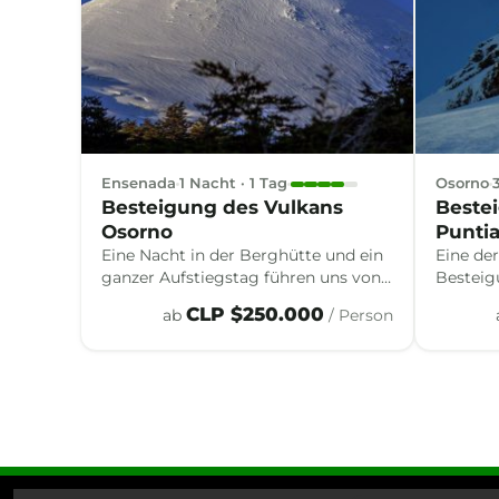
Ensenada
1 Nacht · 1 Tag
Osorno
Besteigung des Vulkans
Beste
Osorno
Punti
Eine Nacht in der Berghütte und ein
Eine de
ganzer Aufstiegstag führen uns von
Besteig
den Hängen des Vulkans Osorno
Wald, S
CLP $250.000
ab
/ Person
über seinen Gletscher bis zum Gipfel
zusamm
— ein klassisches
elegant
Bergsteigererlebnis in den Anden.
erreiche