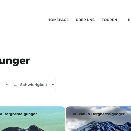
HOMEPAGE
ÜBER UNS
TOUREN
B
gunger
 & Bergbesteigunger
Vulkan- & Bergbesteigunger