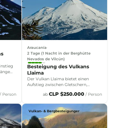
Araucanía
ns
2 Tage (1 Nacht in der Berghütte
Nevados de Vilcún)
instieg
Besteigung des Vulkans
Hänge
Llaima
ischen
Der Vulkan Llaima bietet einen
Blicken
Aufstieg zwischen Gletschern,
jahrtausendealten Wäldern und
CLP $250.000
/ Person
ab
/ Person
Vulkanlandschaften und offenbart
den Kontrast, der das wildeste Wesen
der südlichen Anden ausmacht.
Vulkan- & Bergbesteigunger