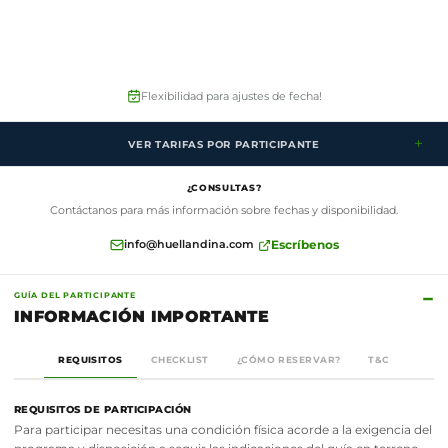
Flexibilidad para ajustes de fecha!
+
VER TARIFAS POR PARTICIPANTE
HAE04ESCO
¿CONSULTAS?
1 pax
CLP$ 1.200.000
Contáctanos para más información sobre fechas y disponibilidad.
2 o más pax
CLP$ 1.050.000
info@huellandina.com
Escríbenos
por persona
−
GUÍA DEL PARTICIPANTE
INFORMACIÓN IMPORTANTE
REQUISITOS
CHECKLIST
¿CÓMO RESERVAR?
T&C
REQUISITOS DE PARTICIPACIÓN
Para participar necesitas una condición física acorde a la exigencia del