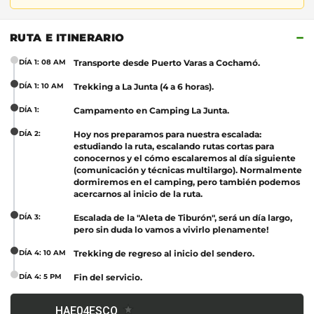
−
RUTA E ITINERARIO
DÍA 1: 08 AM
Transporte desde Puerto Varas a Cochamó.
DÍA 1: 10 AM
Trekking a La Junta (4 a 6 horas).
DÍA 1:
Campamento en Camping La Junta.
DÍA 2:
Hoy nos preparamos para nuestra escalada:
estudiando la ruta, escalando rutas cortas para
conocernos y el cómo escalaremos al día siguiente
(comunicación y técnicas multilargo). Normalmente
dormiremos en el camping, pero también podemos
acercarnos al inicio de la ruta.
DÍA 3:
Escalada de la "Aleta de Tiburón", será un día largo,
pero sin duda lo vamos a vivirlo plenamente!
DÍA 4: 10 AM
Trekking de regreso al inicio del sendero.
DÍA 4: 5 PM
Fin del servicio.
ra activar el mapa