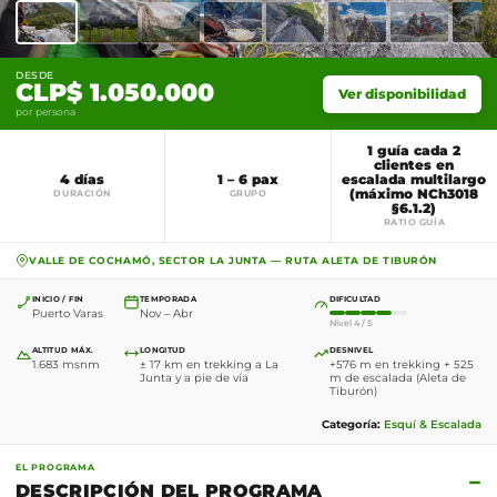
DESDE
CLP$ 1.050.000
Ver disponibilidad
por persona
1 guía cada 2
clientes en
4 días
1 – 6 pax
escalada multilargo
(máximo NCh3018
DURACIÓN
GRUPO
§6.1.2)
RATIO GUÍA
VALLE DE COCHAMÓ, SECTOR LA JUNTA — RUTA ALETA DE TIBURÓN
INICIO / FIN
TEMPORADA
DIFICULTAD
Puerto Varas
Nov – Abr
Nivel 4 / 5
ALTITUD MÁX.
LONGITUD
DESNIVEL
1.683 msnm
± 17 km en trekking a La
+576 m en trekking + 525
Junta y a pie de vía
m de escalada (Aleta de
Tiburón)
Categoría:
Esquí & Escalada
EL PROGRAMA
−
DESCRIPCIÓN DEL PROGRAMA