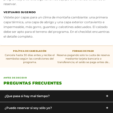
reservar.
VESTUARIO SUGERIDO
Vístete por capas para un clima de montaña cambiante: una primera
capa térmica, una capa de abrigo y una capa exterior cortaviento e
impermeable, más gorro, guantes y calcetines adecuados. El calzado
debe ser apto para el terreno del programa. En el checklist encuentras
el detalle completo.
POLÍTICA DE CANCELACIÓN
FORMAS DE PAGO
Cancela hasta 30 días antes y recibe el
Reserva pagando solo la cuota de reserva
reembolso según las condiciones del
mediante tarjeta bancaria o
programa.
transferencia; el saldo se paga antes del
inicio del programa.
ANTES DE DECIDIR
PREGUNTAS FRECUENTES
+
¿Que pasa si hay mal tiempo?
Las condiciones meteorológicas son fundamentales para un
+
¿Puedo reservar si soy sólo yo?
ascenso seguro y que se disfrute. Sin embargo un pronóstico