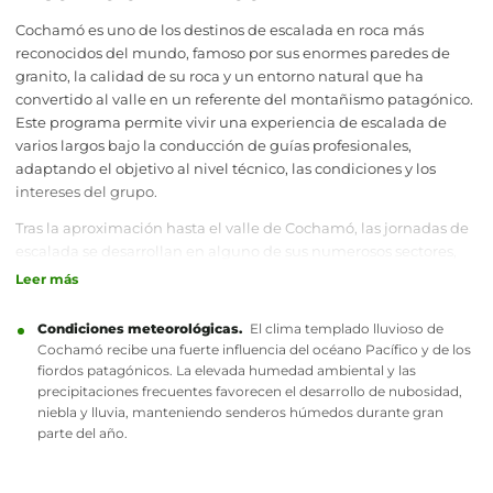
Cochamó es uno de los destinos de escalada en roca más
reconocidos del mundo, famoso por sus enormes paredes de
granito, la calidad de su roca y un entorno natural que ha
convertido al valle en un referente del montañismo patagónico.
Este programa permite vivir una experiencia de escalada de
varios largos bajo la conducción de guías profesionales,
adaptando el objetivo al nivel técnico, las condiciones y los
intereses del grupo.
Tras la aproximación hasta el valle de Cochamó, las jornadas de
escalada se desarrollan en alguno de sus numerosos sectores,
donde es posible encontrar desde vías clásicas de dificultad
Leer más
moderada hasta itinerarios de mayor compromiso. La elección
de la ruta considera siempre la experiencia de los participantes,
Condiciones meteorológicas.
El clima templado lluvioso de
las condiciones de la pared y los objetivos de la actividad,
Cochamó recibe una fuerte influencia del océano Pacífico y de los
privilegiando una experiencia segura y de calidad.
fiordos patagónicos. La elevada humedad ambiental y las
precipitaciones frecuentes favorecen el desarrollo de nubosidad,
Más que alcanzar una vía en particular, este programa invita a
niebla y lluvia, manteniendo senderos húmedos durante gran
descubrir la escalada en uno de los escenarios de granito más
parte del año.
importantes de Sudamérica, combinando un entorno natural
excepcional, largas jornadas en pared y la experiencia de