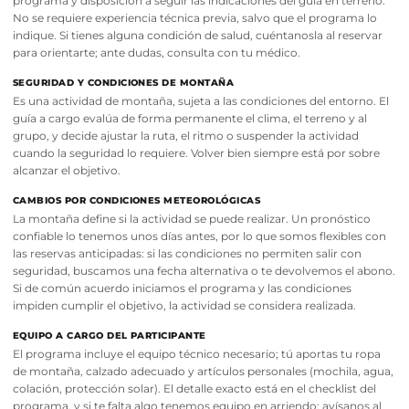
programa y disposición a seguir las indicaciones del guía en terreno.
No se requiere experiencia técnica previa, salvo que el programa lo
indique. Si tienes alguna condición de salud, cuéntanosla al reservar
para orientarte; ante dudas, consulta con tu médico.
SEGURIDAD Y CONDICIONES DE MONTAÑA
Es una actividad de montaña, sujeta a las condiciones del entorno. El
guía a cargo evalúa de forma permanente el clima, el terreno y al
grupo, y decide ajustar la ruta, el ritmo o suspender la actividad
cuando la seguridad lo requiere. Volver bien siempre está por sobre
alcanzar el objetivo.
CAMBIOS POR CONDICIONES METEOROLÓGICAS
La montaña define si la actividad se puede realizar. Un pronóstico
confiable lo tenemos unos días antes, por lo que somos flexibles con
las reservas anticipadas: si las condiciones no permiten salir con
seguridad, buscamos una fecha alternativa o te devolvemos el abono.
Si de común acuerdo iniciamos el programa y las condiciones
impiden cumplir el objetivo, la actividad se considera realizada.
EQUIPO A CARGO DEL PARTICIPANTE
El programa incluye el equipo técnico necesario; tú aportas tu ropa
de montaña, calzado adecuado y artículos personales (mochila, agua,
colación, protección solar). El detalle exacto está en el checklist del
programa, y si te falta algo tenemos equipo en arriendo: avísanos al