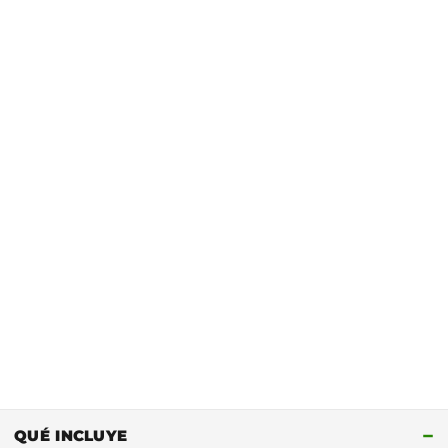
escalar en un destino reconocido internacionalmente.
−
QUÉ INCLUYE