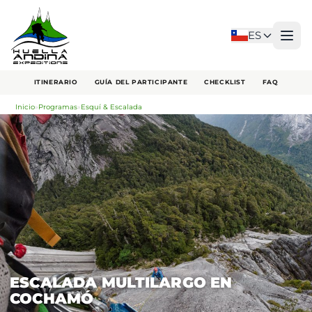
ES
ITINERARIO
GUÍA DEL PARTICIPANTE
CHECKLIST
FAQ
Inicio
»
Programas
»
Esquí & Escalada
ESCALADA MULTILARGO EN
COCHAMÓ