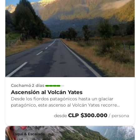
Cochamó
2 días
Ascensión al Volcán Yates
Desde los fiordos patagónicos hasta un glaciar
patagónico, este ascenso al Volcán Yates recorre
bosques siempreverdes y antiguos mallines, con
CLP $300.000
desde
/ persona
vistas a los fiordos del sur de Chile.
Esquí & Escalada