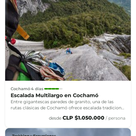
Cochamó
4 días
Escalada Multilargo en Cochamó
Entre gigantescas paredes de granito, una de las
rutas clásicas de Cochamó ofrece escalada tradicional
y big wall en la Patagonia.
CLP $1.050.000
desde
/ persona
Trekking y Excursiones