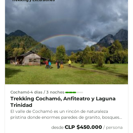
Cochamó
4 días / 3 noches
Trekking Cochamó, Anfiteatro y Laguna
Trinidad
El valle de Cochamó es un rincón de naturaleza
prístina donde enormes paredes de granito, bosques
centenarios y ríos cristalinos invitan a recorrer la
CLP $450.000
desde
/ persona
Patagonia más auténtica.