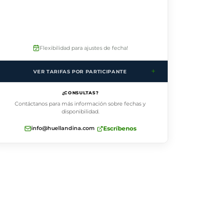
Flexibilidad para ajustes de fecha!
+
VER TARIFAS POR PARTICIPANTE
HAE04TRCO
¿CONSULTAS?
1 pax
CLP$ 700.000
Contáctanos para más información sobre fechas y
2 pax
CLP$ 550.000
disponibilidad.
3-6 pax
CLP$ 500.000
info@huellandina.com
Escríbenos
7+ pax
CLP$ 450.000
por persona