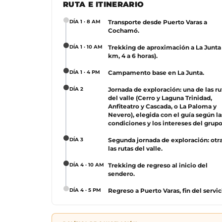
RUTA E ITINERARIO
Haz c
DÍA 1 · 8 AM
Transporte desde Puerto Varas a
Cochamó.
DÍA 1 · 10 AM
Trekking de aproximación a La Junta 
km, 4 a 6 horas).
DÍA 1 · 4 PM
Campamento base en La Junta.
DÍA 2
Jornada de exploración: una de las ru
del valle (Cerro y Laguna Trinidad,
Anfiteatro y Cascada, o La Paloma y
Nevero), elegida con el guía según la
condiciones y los intereses del grupo
DÍA 3
Segunda jornada de exploración: otr
las rutas del valle.
DÍA 4 · 10 AM
Trekking de regreso al inicio del
sendero.
DÍA 4 · 5 PM
Regreso a Puerto Varas, fin del servic