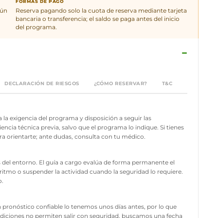
FORMAS DE PAGO
gún
Reserva pagando solo la cuota de reserva mediante tarjeta
bancaria o transferencia; el saldo se paga antes del inicio
del programa.
−
DECLARACIÓN DE RIESGOS
¿CÓMO RESERVAR?
T&C
a la exigencia del programa y disposición a seguir las
encia técnica previa, salvo que el programa lo indique. Si tienes
ra orientarte; ante dudas, consulta con tu médico.
s del entorno. El guía a cargo evalúa de forma permanente el
el ritmo o suspender la actividad cuando la seguridad lo requiere.
o.
Un pronóstico confiable lo tenemos unos días antes, por lo que
condiciones no permiten salir con seguridad, buscamos una fecha