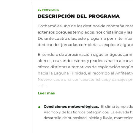
EL PROGRAMA
DESCRIPCIÓN DEL PROGRAMA
Cochamó es uno de los destinos de montaña más 
extensos bosques templados, ríos cristalinos y la
Durante cuatro días, este programa permite inte
dedicar dos jornadas completas a explorar algunos
El sendero de aproximación sigue antiguos camino
alerces, cruzando esteros y praderas hasta alcanz
ofrece distintas alternativas de exploración según
hacia la Laguna Trinidad, el recorrido al Anfiteatr
Nevero, cada una con características y paisajes p
valle.
Leer más
Más que un trekking de aproximación, esta expe
recorriendo sus senderos de montaña, explorando 
Condiciones meteorológicas.
El clima templado
escenarios más reconocidos para el montañismo 
Pacífico y de los fiordos patagónicos. La elevada
desarrollo de nubosidad, niebla y lluvia, manten