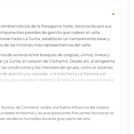
−
emblemáticos de la Patagonia norte, reconocido por sus
s imponentes paredes de granito que rodean el valle.
rnarse hasta La Junta, establecer un campamento base y
 de los rincones más representativos del valle.
s de arrieros entre bosques de coigües, ulmos, tineos y
ar La Junta, el corazón de Cochamó. Desde allí, el programa
 las condiciones y los intereses del grupo, como el ascenso
o de granito y su cascada, o la ruta hacia La Paloma y el
ropios que muestran distintas facetas de este extraordinario
riencia propone descubrir Cochamó desde dentro,
sus valles y conviviendo durante varios días en uno de los
 lluvioso de Cochamó recibe una fuerte influencia del océano
y la escalada en Sudamérica.
 humedad ambiental y las precipitaciones frecuentes favorecen el
iendo senderos húmedos durante gran parte del año.