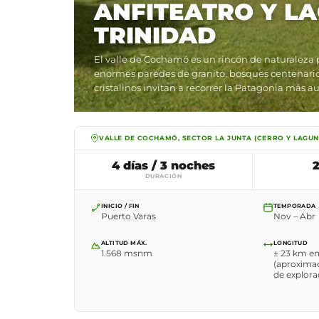
ANFITEATRO Y L
TRINIDAD
El valle de Cochamó es un rincón de naturaleza 
enormes paredes de granito, bosques centenarios
cristalinos invitan a recorrer la Patagonia más au
VALLE DE COCHAMÓ, SECTOR LA JUNTA (CERRO Y LAGUN
4 días / 3 noches
2
DURACIÓN
INICIO / FIN
TEMPORADA
Puerto Varas
Nov – Abr
ALTITUD MÁX.
LONGITUD
1.568 msnm
± 23 km en
(aproximac
de explora