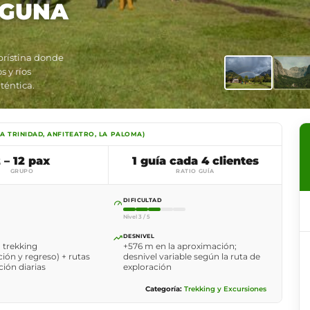
AGUNA
prístina donde
 y ríos
téntica.
A TRINIDAD, ANFITEATRO, LA PALOMA)
 – 12 pax
1 guía cada 4 clientes
GRUPO
RATIO GUÍA
DIFICULTAD
Nivel 3 / 5
DESNIVEL
 trekking
+576 m en la aproximación;
ión y regreso) + rutas
desnivel variable según la ruta de
ción diarias
exploración
Categoría:
Trekking y Excursiones