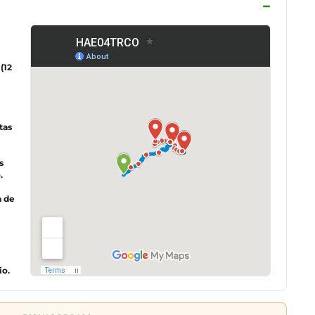
−
lic para activar el mapa
(12
tas
s
.
a de
io.