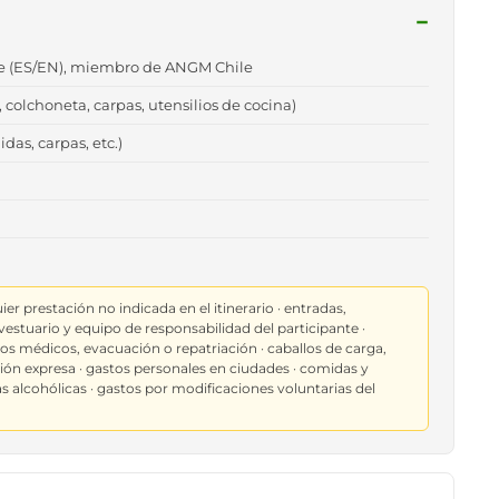
−
üe (ES/EN), miembro de ANGM Chile
colchoneta, carpas, utensilios de cocina)
as, carpas, etc.)
er prestación no indicada en el itinerario · entradas,
vestuario y equipo de responsabilidad del participante ·
tos médicos, evacuación o repatriación · caballos de carga,
ión expresa · gastos personales en ciudades · comidas y
s alcohólicas · gastos por modificaciones voluntarias del