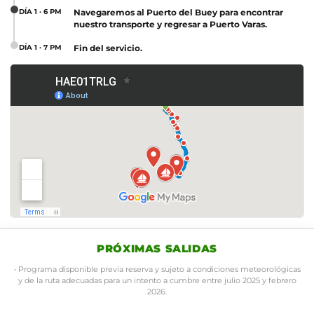
DÍA 1 · 6 PM
Navegaremos al Puerto del Buey para encontrar
nuestro transporte y regresar a Puerto Varas.
DÍA 1 · 7 PM
Fin del servicio.
ra activar el mapa
PRÓXIMAS SALIDAS
• Programa disponible previa reserva y sujeto a condiciones meteorológicas
y de la ruta adecuadas para un intento a cumbre entre julio 2025 y febrero
2026.