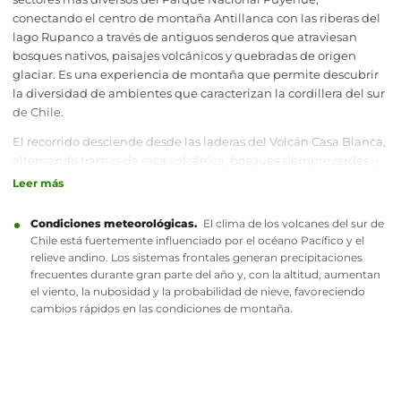
conectando el centro de montaña Antillanca con las riberas del
lago Rupanco a través de antiguos senderos que atraviesan
bosques nativos, paisajes volcánicos y quebradas de origen
glaciar. Es una experiencia de montaña que permite descubrir
la diversidad de ambientes que caracterizan la cordillera del sur
de Chile.
El recorrido desciende desde las laderas del Volcán Casa Blanca,
alternando tramos de roca volcánica, bosques siempreverdes y
cursos de agua que nacen en la cordillera. A medida que se
Leer más
pierde altitud, el paisaje evoluciona hacia un entorno dominado
por la vegetación nativa y las vistas del lago Rupanco, revelando
Condiciones meteorológicas.
El clima de los volcanes del sur de
el contraste entre los ambientes de montaña y los bosques
Chile está fuertemente influenciado por el océano Pacífico y el
templados del parque nacional.
relieve andino. Los sistemas frontales generan precipitaciones
frecuentes durante gran parte del año y, con la altitud, aumentan
Más que unir dos puntos, esta travesía invita a recorrer el
el viento, la nubosidad y la probabilidad de nieve, favoreciendo
territorio y comprender cómo volcanes, glaciares, bosques y
cambios rápidos en las condiciones de montaña.
lagos han modelado uno de los paisajes más representativos de
los Andes del sur. Un recorrido variado, ideal para quienes
buscan una experiencia de trekking de montaña más allá de las
rutas tradicionales.