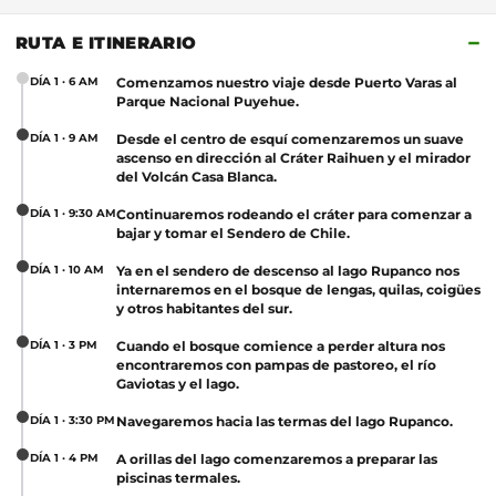
−
RUTA E ITINERARIO
DÍA 1 · 6 AM
Comenzamos nuestro viaje desde Puerto Varas al
Parque Nacional Puyehue.
DÍA 1 · 9 AM
Desde el centro de esquí comenzaremos un suave
ascenso en dirección al Cráter Raihuen y el mirador
del Volcán Casa Blanca.
DÍA 1 · 9:30 AM
Continuaremos rodeando el cráter para comenzar a
bajar y tomar el Sendero de Chile.
DÍA 1 · 10 AM
Ya en el sendero de descenso al lago Rupanco nos
internaremos en el bosque de lengas, quilas, coigües
y otros habitantes del sur.
DÍA 1 · 3 PM
Cuando el bosque comience a perder altura nos
encontraremos con pampas de pastoreo, el río
Gaviotas y el lago.
DÍA 1 · 3:30 PM
Navegaremos hacia las termas del lago Rupanco.
DÍA 1 · 4 PM
A orillas del lago comenzaremos a preparar las
piscinas termales.