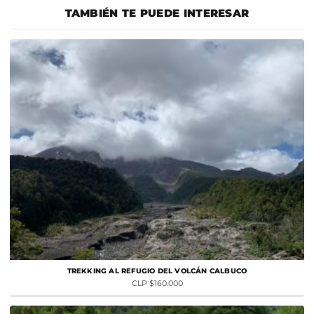
pueden predecirse con semanas o meses de anticipación. Por eso, a
arrieros y otros servicios de terceros— indispensable para desarrollar
TAMBIÉN TE PUEDE INTERESAR
medida que se acerca la actividad, monitoreamos
el programa con seguridad. Si te interesa una fecha más cercana al
permanentemente el pronóstico y te mantenemos informado con
cierre, escríbenos y evaluamos la factibilidad.
la debida anticipación sobre cómo evolucionan las condiciones. Si
todo es favorable, confirmamos la salida; si las condiciones no son
las adecuadas, evaluaremos contigo las alternativas disponibles, ya
sea reprogramar la actividad para otra fecha, realizar un programa
alternativo o cancelar la reserva de acuerdo con nuestras políticas.
TREKKING AL REFUGIO DEL VOLCÁN CALBUCO
CLP $160.000