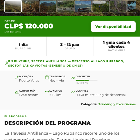
DESDE
CLP$ 120.000
Ver disponibilidad
por persona
1 guía cada 4
1 día
3 – 12 pax
clientes
DURACIÓN
GRUPO
RATIO GUÍA
PN PUYEHUE, SECTOR ANTILLANCA — DESCENSO AL LAGO RUPANCO,
SECTOR LAS GAVIOTAS (SENDERO DE CHILE)
INICIO / FIN
TEMPORADA
DIFICULTAD
Puerto Varas
Nov – Abr
Nivel 3 / 5
ALTITUD MÁX.
LONGITUD
DESNIVEL
1.248 msnm
± 12 km
-1.130 m (trekking de descenso)
Categoría:
Trekking y Excursiones
EL PROGRAMA
−
DESCRIPCIÓN DEL PROGRAMA
La Travesía Antillanca – Lago Rupanco recorre uno de los
sectores más diversos del Parque Nacional Puyehue,