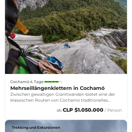
Cochamó
4 Tage
Mehrseillängenklettern in Cochamó
Zwischen gewaltigen Granitwänden bietet eine der
klassischen Routen von Cochamó traditionelles
Klettern und Big-Wall-Klettern in Patagonien.
CLP $1.050.000
ab
/ Person
Trekking und Exkursionen