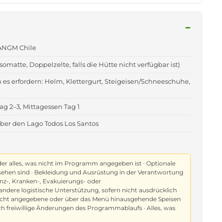
−
 ANGM Chile
matte, Doppelzelte, falls die Hütte nicht verfügbar ist)
 es erfordern: Helm, Klettergurt, Steigeisen/Schneeschuhe,
ag 2–3, Mittagessen Tag 1
über den Lago Todos Los Santos
der alles, was nicht im Programm angegeben ist · Optionale
gesehen sind · Bekleidung und Ausrüstung in der Verantwortung
enz-, Kranken-, Evakuierungs- oder
andere logistische Unterstützung, sofern nicht ausdrücklich
 Nicht angegebene oder über das Menü hinausgehende Speisen
ch freiwillige Änderungen des Programmablaufs · Alles, was