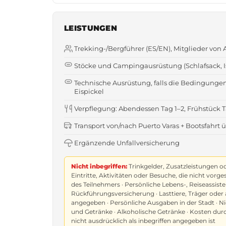
LEISTUNGEN
Trekking-/Bergführer (ES/EN), Mitglieder von
Stöcke und Campingausrüstung (Schlafsack, Iso
Technische Ausrüstung, falls die Bedingungen
Eispickel
Verpflegung: Abendessen Tag 1–2, Frühstück T
Transport von/nach Puerto Varas + Bootsfahrt 
Ergänzende Unfallversicherung
Nicht inbegriffen:
Trinkgelder, Zusatzleistungen o
Eintritte, Aktivitäten oder Besuche, die nicht vor
des Teilnehmers · Persönliche Lebens-, Reiseassist
Rückführungsversicherung · Lasttiere, Träger oder 
angegeben · Persönliche Ausgaben in der Stadt ·
und Getränke · Alkoholische Getränke · Kosten dur
nicht ausdrücklich als inbegriffen angegeben ist