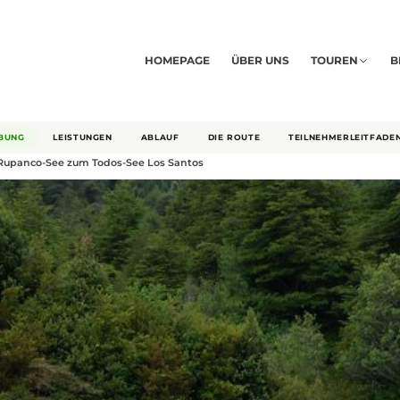
HOMEPAGE
ÜBER UNS
TOUREN
B
BUNG
LEISTUNGEN
ABLAUF
DIE ROUTE
TEILNEHMERLEITFADE
Rupanco-See zum Todos-See Los Santos