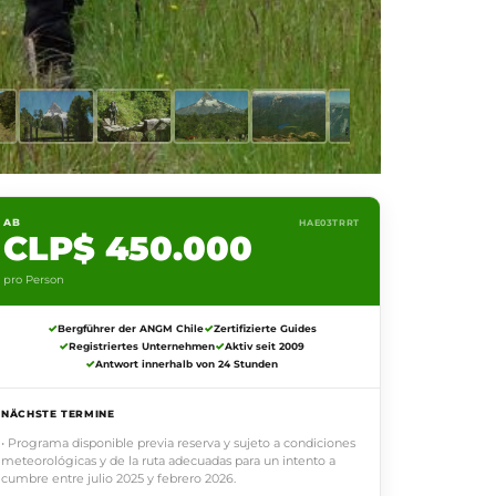
AB
HAE03TRRT
CLP$ 450.000
pro Person
Bergführer der ANGM Chile
Zertifizierte Guides
Registriertes Unternehmen
Aktiv seit 2009
Antwort innerhalb von 24 Stunden
NÄCHSTE TERMINE
• Programa disponible previa reserva y sujeto a condiciones
meteorológicas y de la ruta adecuadas para un intento a
cumbre entre julio 2025 y febrero 2026.