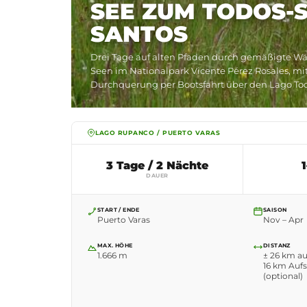
SEE ZUM TODOS-S
SANTOS
Drei Tage auf alten Pfaden durch gemäßigte Wä
Seen im Nationalpark Vicente Pérez Rosales, mi
Durchquerung per Bootsfahrt über den Lago Todo
LAGO RUPANCO / PUERTO VARAS
3 Tage / 2 Nächte
1
DAUER
START / ENDE
SAISON
Puerto Varas
Nov – Apr
MAX. HÖHE
DISTANZ
1.666 m
± 26 km a
16 km Aufs
(optional)