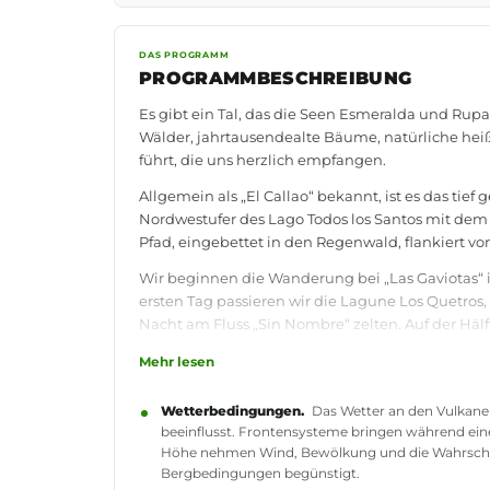
DAS PROGRAMM
PROGRAMMBESCHREIBUNG
Es gibt ein Tal, das die Seen Esmeralda und Rup
Wälder, jahrtausendealte Bäume, natürliche hei
führt, die uns herzlich empfangen.
Allgemein als „El Callao“ bekannt, ist es das tie
Nordwestufer des Lago Todos los Santos mit dem
Pfad, eingebettet in den Regenwald, flankiert v
Wir beginnen die Wanderung bei „Las Gaviotas“ 
ersten Tag passieren wir die Lagune Los Quetros, 
Nacht am Fluss „Sin Nombre“ zelten. Auf der Hälf
Aufmerksamkeit auf die Kette „Los Cenizos“: Ein 
Mehr lesen
dem aus der Blick über die Region Los Lagos dur
vervollständigt wird. Auf dem Rückweg gehen wir
Wetterbedingungen.
Das Wetter an den Vulkanen
bei einem guten hausgemachten Essen zu rasten
beeinflusst. Frontensysteme bringen während eine
und fahren mit dem Boot in Richtung der Vulkan
Höhe nehmen Wind, Bewölkung und die Wahrschei
Bergbedingungen begünstigt.
Das Programm umfasst den Transport zum Ausgan