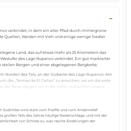
−
anco verbindet, in dem ein alter Pfad durch immergrüne
ße Quellen, Weiden mit Vieh und einige wenige Siedler
f gelegene Land, das auf etwas mehr als 25 Kilometern das
 Westufer des Lago Rupanco verbindet. Ein gut markierter
on steilen Bergen und einer abgelegenen Bergkette.
im Norden des Tals, an der Südseite des Lago Rupanco. Am
um die „Termas de El Callao“ zu erreichen, wo wir die erste
te der Reise steigen wir in die Höhe und richten unsere
Wandertag bringt uns auf den Gipfel des Cerro Cenizo, von
ch ein einzigartiges Bild des Vulkans Puntiagudo
 weiter zum „Refugio Dos Cóndores“ der Familie Yefi, um
 Südchiles wird stark vom Pazifik und vom Andenrelief
, und entdecken am dritten Tag den Lago Todos los Santos
s großen Teils des Jahres häufige Niederschläge, und mit der
e Osorno und La Picada.
nlichkeit von Schnee zu, was rasche Änderungen der
gspunkt des Weges, die Bootsfahrt über den Lago Todos