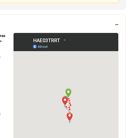
−
ivieren der Karte klicken
ras
o-
s
d