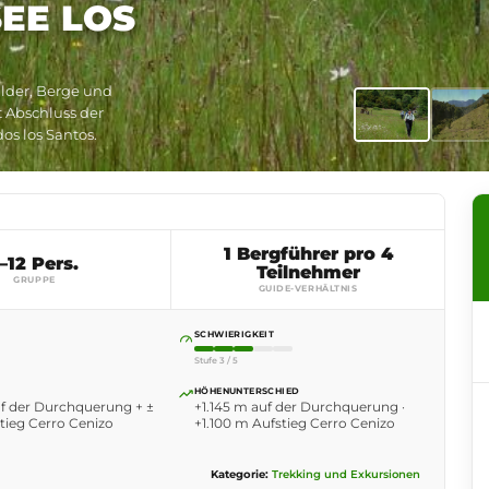
EE LOS
lder, Berge und
t Abschluss der
s los Santos.
1 Bergführer pro 4
–12 Pers.
Teilnehmer
GRUPPE
GUIDE-VERHÄLTNIS
SCHWIERIGKEIT
Stufe 3 / 5
HÖHENUNTERSCHIED
uf der Durchquerung + ±
+1.145 m auf der Durchquerung ·
tieg Cerro Cenizo
+1.100 m Aufstieg Cerro Cenizo
Kategorie:
Trekking und Exkursionen