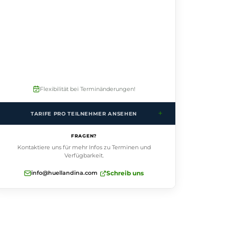
Flexibilität bei Terminänderungen!
+
TARIFE PRO TEILNEHMER ANSEHEN
HAE03TRRT
FRAGEN?
1 pax
CLP$ 700.000
Kontaktiere uns für mehr Infos zu Terminen und
2 pax
CLP$ 500.000
Verfügbarkeit.
3-6 pax
CLP$ 450.000
info@huellandina.com
Schreib uns
7+ pax
CLP$ 450.000
pro Person