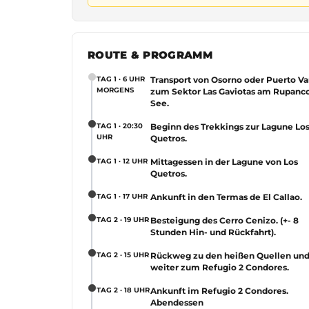
ROUTE & PROGRAMM
Zum Akt
TAG 1 · 6 UHR
Transport von Osorno oder Puerto Va
MORGENS
zum Sektor Las Gaviotas am Rupanc
See.
TAG 1 · 20:30
Beginn des Trekkings zur Lagune Lo
UHR
Quetros.
TAG 1 · 12 UHR
Mittagessen in der Lagune von Los
Quetros.
TAG 1 · 17 UHR
Ankunft in den Termas de El Callao.
TAG 2 · 19 UHR
Besteigung des Cerro Cenizo. (+- 8
Stunden Hin- und Rückfahrt).
TAG 2 · 15 UHR
Rückweg zu den heißen Quellen un
weiter zum Refugio 2 Condores.
TAG 2 · 18 UHR
Ankunft im Refugio 2 Condores.
Abendessen