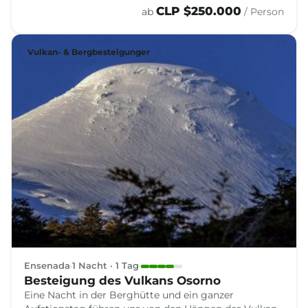
Vulkanlandschaften und offenbart den Kontrast, der
CLP $250.000
ab
/ Person
das wildeste Wesen der südlichen Anden ausmacht.
Vulkan- & Bergbesteigunger
Ensenada
1 Nacht · 1 Tag
Besteigung des Vulkans Osorno
Eine Nacht in der Berghütte und ein ganzer