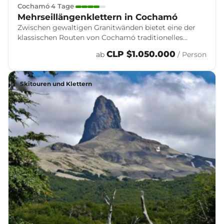
Cochamó
4 Tage
Mehrseillängenklettern in Cochamó
Zwischen gewaltigen Granitwänden bietet eine der
klassischen Routen von Cochamó traditionelles
Klettern und Big-Wall-Klettern in Patagonien.
CLP $1.050.000
ab
/ Person
Skitouren und Klettern