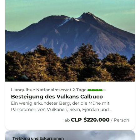
Llanquihue Nationalreservat
2 Tage
Besteigung des Vulkans Calbuco
Ein wenig erkundeter Berg, der die Mühe mit
Panoramen von Vulkanen, Seen, Fjorden und
Nordpatagonien belohnt — ein Aufstieg zum
CLP $220.000
ab
/ Person
Genießen an einem oder zwei Tagen.
Trekking und Exkursionen