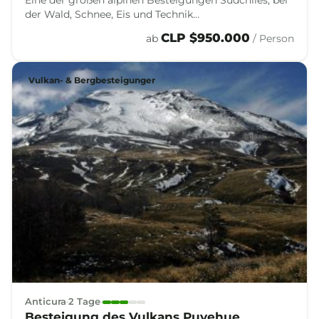
der Wald, Schnee, Eis und Technik
zusammenkommen, um den eleganten Gipfel des
CLP $950.000
ab
/ Person
Puntiagudo zu erreichen.
Vulkan- & Bergbesteigunger
Anticura
2 Tage
Besteigung des Vulkans Puyehue