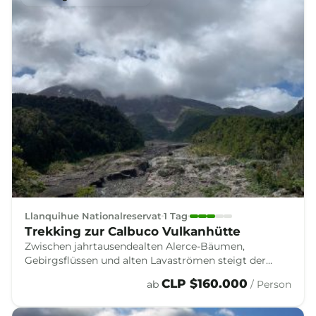
Llanquihue Nationalreservat
1 Tag
Trekking zur Calbuco Vulkanhütte
Zwischen jahrtausendealten Alerce-Bäumen,
Gebirgsflüssen und alten Lavaströmen steigt der
Weg zur Berghütte des Vulkans Calbuco auf, wo der
CLP $160.000
ab
/ Person
Wald der Hochgebirgslandschaft weicht.