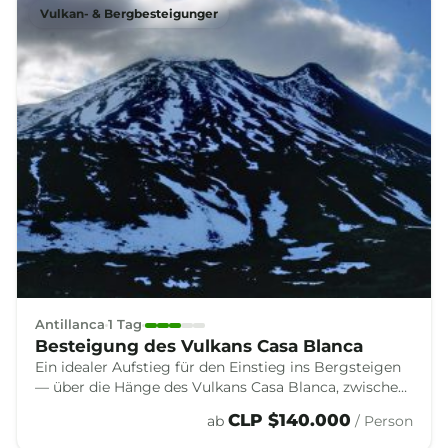
Vulkan- & Bergbesteigunger
Antillanca
1 Tag
Besteigung des Vulkans Casa Blanca
Ein idealer Aufstieg für den Einstieg ins Bergsteigen
— über die Hänge des Vulkans Casa Blanca, zwischen
Schnee, Wäldern und weiten Blicken auf die Vulkane
CLP $140.000
ab
/ Person
und Seen des Puyehue-Nationalparks.