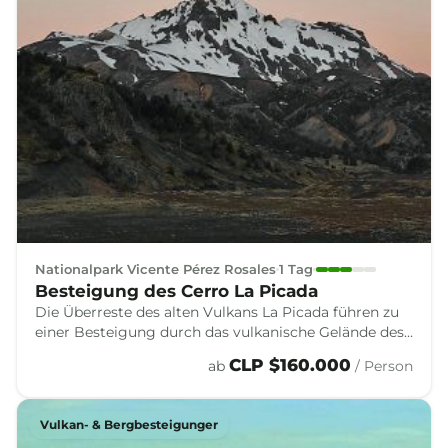
Nationalpark Vicente Pérez Rosales
1 Tag
Besteigung des Cerro La Picada
Die Überreste des alten Vulkans La Picada führen zu
einer Besteigung durch das vulkanische Gelände des
Nationalparks Vicente Pérez Rosales, mit weiten
CLP $160.000
ab
/ Person
Blicken auf den Vulkan Osorno und die Anden.
Vulkan- & Bergbesteigunger