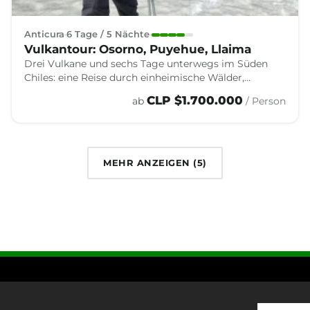
Anticura
6 Tage / 5 Nächte
Vulkantour: Osorno, Puyehue, Llaima
Drei Vulkane und sechs Tage unterwegs im Süden
Chiles: eine Reise durch einheimische Wälder,
Andenseen und Gipfel, die die Vielfalt dieser südlichen
CLP $1.700.000
ab
/ Person
Anden zusammenfasst.
MEHR ANZEIGEN (
5
)