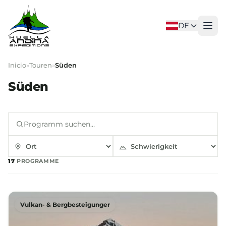
DE
Inicio
»
Touren
»
Süden
Süden
17
PROGRAMME
Vulkan- & Bergbesteigunger